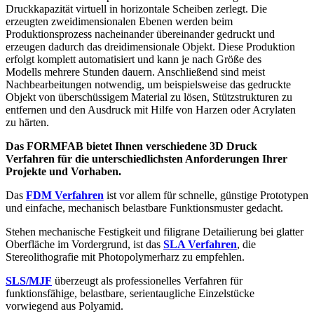
Druckkapazität virtuell in horizontale Scheiben zerlegt. Die
erzeugten zweidimensionalen Ebenen werden beim
Produktionsprozess nacheinander übereinander gedruckt und
erzeugen dadurch das dreidimensionale Objekt. Diese Produktion
erfolgt komplett automatisiert und kann je nach Größe des
Modells mehrere Stunden dauern. Anschließend sind meist
Nachbearbeitungen notwendig, um beispielsweise das gedruckte
Objekt von überschüssigem Material zu lösen, Stützstrukturen zu
entfernen und den Ausdruck mit Hilfe von Harzen oder Acrylaten
zu härten.
Das FORMFAB bietet Ihnen verschiedene 3D Druck
Verfahren für die unterschiedlichsten Anforderungen Ihrer
Projekte und Vorhaben.
Das
FDM Verfahren
ist vor allem für schnelle, günstige Prototypen
und einfache, mechanisch belastbare Funktionsmuster gedacht.
Stehen mechanische Festigkeit und filigrane Detailierung bei glatter
Oberfläche im Vordergrund, ist das
SLA Verfahren
, die
Stereolithografie mit Photopolymerharz zu empfehlen.
SLS/MJF
überzeugt als professionelles Verfahren für
funktionsfähige, belastbare, serientaugliche Einzelstücke
vorwiegend aus Polyamid.