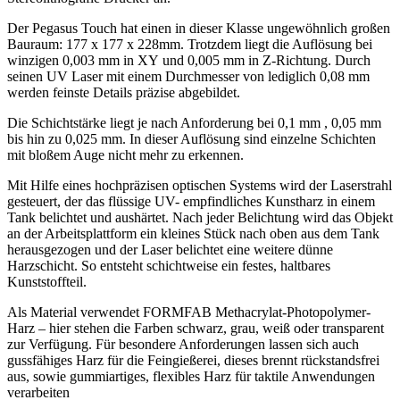
Der Pegasus Touch hat einen in dieser Klasse ungewöhnlich großen
Bauraum: 177 x 177 x 228mm. Trotzdem liegt die Auflösung bei
winzigen 0,003 mm in XY und 0,005 mm in Z-Richtung. Durch
seinen UV Laser mit einem Durchmesser von lediglich 0,08 mm
werden feinste Details präzise abgebildet.
Die Schichtstärke liegt je nach Anforderung bei 0,1 mm , 0,05 mm
bis hin zu 0,025 mm. In dieser Auflösung sind einzelne Schichten
mit bloßem Auge nicht mehr zu erkennen.
Mit Hilfe eines hochpräzisen optischen Systems wird der Laserstrahl
gesteuert, der das flüssige UV- empfindliches Kunstharz in einem
Tank belichtet und aushärtet. Nach jeder Belichtung wird das Objekt
an der Arbeitsplattform ein kleines Stück nach oben aus dem Tank
herausgezogen und der Laser belichtet eine weitere dünne
Harzschicht. So entsteht schichtweise ein festes, haltbares
Kunststoffteil.
Als Material verwendet FORMFAB Methacrylat-Photopolymer-
Harz – hier stehen die Farben schwarz, grau, weiß oder transparent
zur Verfügung. Für besondere Anforderungen lassen sich auch
gussfähiges Harz für die Feingießerei, dieses brennt rückstandsfrei
aus, sowie gummiartiges, flexibles Harz für taktile Anwendungen
verarbeiten